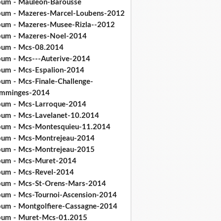
bum - Mauleon-Barousse
bum - Mazeres-Marcel-Loubens-2012
bum - Mazeres-Musee-Rizla--2012
bum - Mazeres-Noel-2014
bum - Mcs-08.2014
bum - Mcs---Auterive-2014
bum - Mcs-Espalion-2014
bum - Mcs-Finale-Challenge-
mminges-2014
bum - Mcs-Larroque-2014
bum - Mcs-Lavelanet-10.2014
bum - Mcs-Montesquieu-11.2014
bum - Mcs-Montrejeau-2014
bum - Mcs-Montrejeau-2015
bum - Mcs-Muret-2014
bum - Mcs-Revel-2014
bum - Mcs-St-Orens-Mars-2014
bum - Mcs-Tournoi-Ascension-2014
bum - Montgolfiere-Cassagne-2014
bum - Muret-Mcs-01.2015