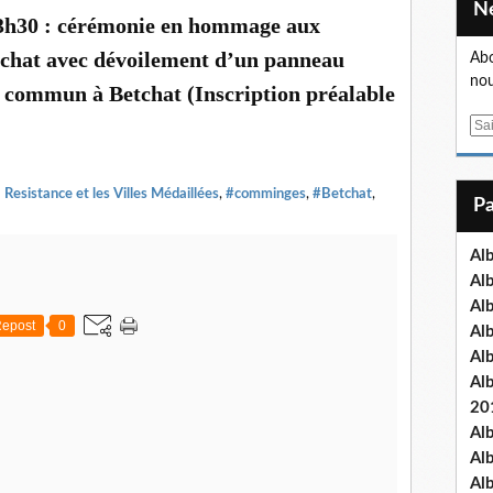
 13h30 : cérémonie en hommage aux
tchat avec dévoilement d’un panneau
Abo
nou
n commun à Betchat (Inscription préalable
E
m
a
 Resistance et les Villes Médaillées
,
#comminges
,
#Betchat
,
i
l
Al
Al
Al
epost
0
Al
Al
Al
20
Al
Al
Al