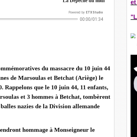
La Dépêche du midi
et
Powered
by
ETX Studio
"L
00:00/01:34
 monument aux Martyrs. GDC.ZG.Archives
commémoratives du massacre du 10 juin 44
nes de Marsoulas et Betchat (Ariège) le
. Rappelons que le 10 juin 44, 11 enfants,
soulas et 3 hommes à Betchat, tombèrent
 balles nazies de la Division allemande
 rendront hommage à Monseigneur le