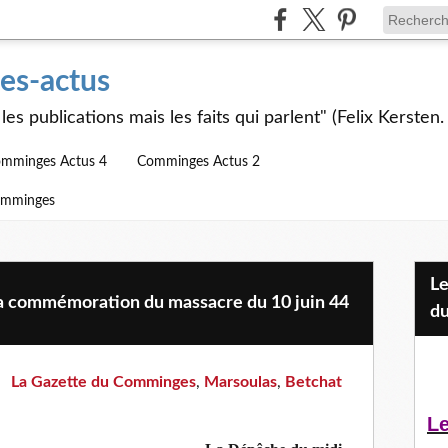
s-actus
les publications mais les faits qui parlent" (Felix Kersten.
mminges Actus 4
Comminges Actus 2
omminges
Les Jeunes et l'APEAI Mazères-
la commémoration du massacre du 10 juin 44
du
La Gazette du Comminges
,
Marsoulas
,
Betchat
Le