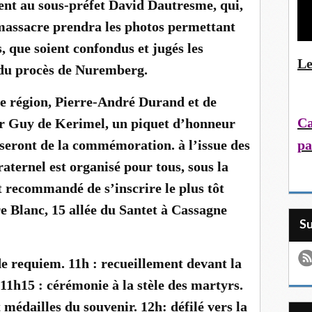
ent au sous-préfet David Dautresme, qui,
u massacre prendra les photos permettant
, que soient confondus et jugés les
Le
s du procès de Nuremberg.
de région, Pierre-André Durand et de
Ca
r Guy de Kerimel, un piquet d’honneur
pa
e seront de la commémoration. à l’issue des
aternel est organisé pour tous, sous la
st recommandé de s’inscrire le plus tôt
e Blanc, 15 allée du Santet à Cassagne
S
 requiem. 11h : recueillement devant la
11h15 : cérémonie à la stèle des martyrs.
 médailles du souvenir. 12h: défilé vers la