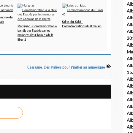
Al
Al
Al
rémonie du
nale
Salies-du-Salat -
Al
Marignac - Commémoration à
Commémorations du 8 mai 45
la stèle des Evadés par les
Al
membres des Chemins de la
20
liberté
Al
Ma
Al
Al
Cassagne. Des ateliers pour s’initier au numérique
15
Al
Al
Al
Al
Al
Alb
Al
Al