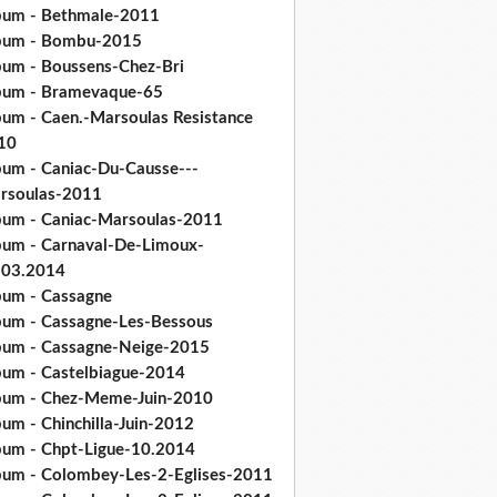
bum - Bethmale-2011
bum - Bombu-2015
bum - Boussens-Chez-Bri
bum - Bramevaque-65
bum - Caen.-Marsoulas Resistance
10
bum - Caniac-Du-Causse---
rsoulas-2011
bum - Caniac-Marsoulas-2011
bum - Carnaval-De-Limoux-
.03.2014
bum - Cassagne
bum - Cassagne-Les-Bessous
bum - Cassagne-Neige-2015
bum - Castelbiague-2014
bum - Chez-Meme-Juin-2010
um - Chinchilla-Juin-2012
bum - Chpt-Ligue-10.2014
bum - Colombey-Les-2-Eglises-2011