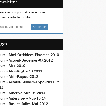
Newsletter
nnez-vous pour être averti des
veaux articles publiés.
Pages
bum - Abel-Orchidees-Phasmes-2010
bum - Accueil-De-Jeunes-07.2012
bum - Alac-2010
bum - Alae-Rugby-10.2011
bum - Alsh-Paques-2012
bum - Arnaud-Guilhem-Expo-2011 Et
12
bum - Auterive-Mcs-01.2014
bum - Autervive---Mcs-10.14
bum - Basket-Salies-Mai-2012