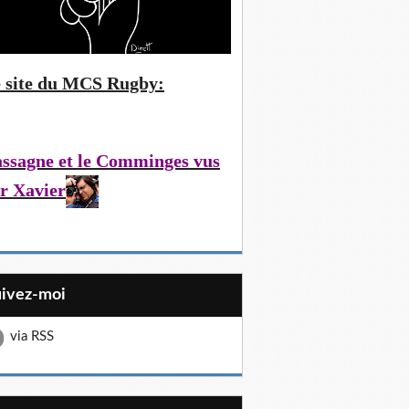
 site du MCS Rugby:
ssagne et le Comminges vus
r Xavier
uivez-moi
via RSS