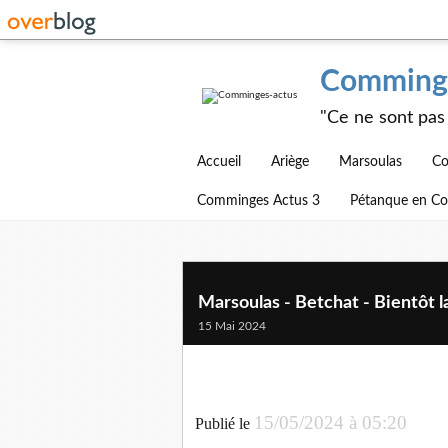
Comminge
"Ce ne sont pas 
Accueil
Ariège
Marsoulas
Co
Comminges Actus 3
Pétanque en C
Marsoulas - Betchat - Bientôt 
15 Mai 2024
15/05/2024 à 05:20
Publié le