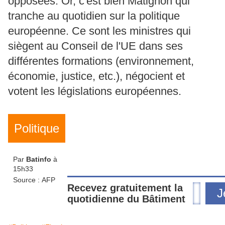
opposées. Or, c'est bien Matignon qui
tranche au quotidien sur la politique
européenne. Ce sont les ministres qui
siègent au Conseil de l'UE dans ses
différentes formations (environnement,
économie, justice, etc.), négocient et
votent les législations européennes.
Politique
Par
Batinfo
à
15h33
Source :
AFP
Recevez gratuitement la
J
quotidienne du Bâtiment