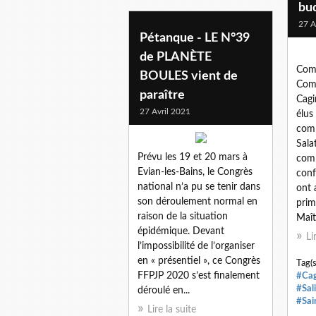
bu
27 A
Pétanque - LE N°39
de PLANÈTE
Com
BOULES vient de
Com
paraître
Cagi
27 Avril 2021
élus
com
Sala
Prévu les 19 et 20 mars à
comm
Evian-les-Bains, le Congrès
conf
national n’a pu se tenir dans
ont 
son déroulement normal en
prim
raison de la situation
Maîtr
épidémique. Devant
Li
l’impossibilité de l’organiser
en « présentiel », ce Congrès
Tag(s
FFPJP 2020 s’est finalement
#Cag
#Sal
déroulé en...
#Sai
Lire la suite