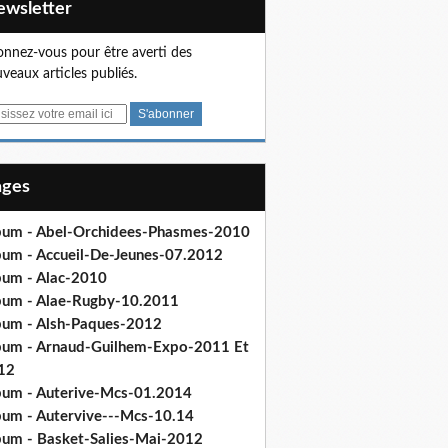
Newsletter
nnez-vous pour être averti des
veaux articles publiés.
Pages
bum - Abel-Orchidees-Phasmes-2010
bum - Accueil-De-Jeunes-07.2012
bum - Alac-2010
bum - Alae-Rugby-10.2011
bum - Alsh-Paques-2012
bum - Arnaud-Guilhem-Expo-2011 Et
12
bum - Auterive-Mcs-01.2014
bum - Autervive---Mcs-10.14
bum - Basket-Salies-Mai-2012