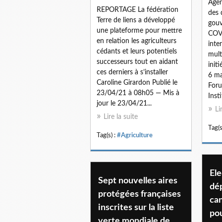
Agen
REPORTAGE La fédération
des 
Terre de liens a développé
gouv
une plateforme pour mettre
COVI
en relation les agriculteurs
inte
cédants et leurs potentiels
mult
successeurs tout en aidant
init
ces derniers à s’installer
6 ma
Caroline Girardon Publié le
Foru
23/04/21 à 08h05 — Mis à
Insti
jour le 23/04/21...
Li
Lire la suite
Tag(s
Tag(s) :
#Agriculture
Ele
Sept nouvelles aires
dép
protégées françaises
ca
inscrites sur la liste
po
verte mondiale de