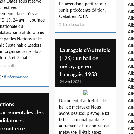
da Dates sous réserve
En attendant, petit retour
Al
directives
sur la précédente édition.
Al
ernementales liées au
C'était en 2019.
Al
D 19. 24 avril : Journée
Lire la suite
Al
rnationale du
Al
ilatéralisme et de la paix
Al
iée par les Nations unies
i : Sustainable Leaders
Al
Lauragais d'Autrefois
m organisé par le Hub
Al
tute 6 et 7 mai :...
(126) : un bail de
Al
re la suite
métayage en
Al
Al
Lauragais, 1953
) :
#Informations
Al
24 Avril 2021
Al
Al
Al
Document d'autrefois : le
ctions
bail de métayage Nous
Al
artementales : les
avons beaucoup évoqué ici
Al
le bail à colonat paritaire
ndidatures
Al
autrement dit le contrat de
urront être
Al
métayage. Il était assez