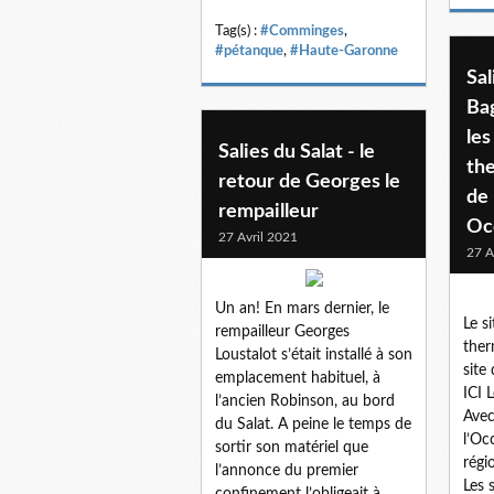
Tag(s) :
#Comminges
,
#pétanque
,
#Haute-Garonne
Sal
Ba
les
Salies du Salat - le
the
retour de Georges le
de 
rempailleur
Oc
27 Avril 2021
27 A
Un an! En mars dernier, le
Le s
rempailleur Georges
ther
Loustalot s’était installé à son
site
emplacement habituel, à
ICI 
l’ancien Robinson, au bord
Avec
du Salat. A peine le temps de
l’Oc
sortir son matériel que
régi
l’annonce du premier
Les 
confinement l’obligeait à