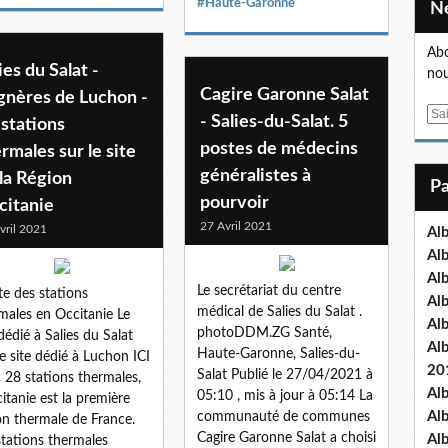
#Haute-Garonne
Abo
ies du Salat -
nou
Cagire Garonne Salat
gnères de Luchon -
E
- Salies-du-Salat. 5
 stations
m
postes de médecins
rmales sur le site
a
généralistes à
la Région
i
l
pourvoir
citanie
27 Avril 2021
vril 2021
Al
Al
Al
Le secrétariat du centre
ite des stations
Al
médical de Salies du Salat .
males en Occitanie Le
Al
photoDDM.ZG Santé,
 dédié à Salies du Salat
Al
Haute-Garonne, Salies-du-
Le site dédié à Luchon ICI
20
Salat Publié le 27/04/2021 à
 28 stations thermales,
Al
05:10 , mis à jour à 05:14 La
citanie est la première
Al
communauté de communes
on thermale de France.
Cagire Garonne Salat a choisi
Al
stations thermales