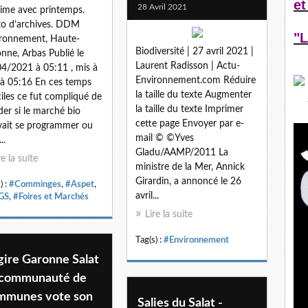
et
28 Avril 2021
rime avec printemps.
o d’archives. DDM
"L
ronnement, Haute-
Biodiversité | 27 avril 2021 |
nne, Arbas Publié le
Laurent Radisson | Actu-
4/2021 à 05:11 , mis à
Environnement.com Réduire
 à 05:16 En ces temps
la taille du texte Augmenter
iciles ce fut compliqué de
la taille du texte Imprimer
der si le marché bio
cette page Envoyer par e-
ait se programmer ou
mail © ©Yves
..
Gladu/AAMP/2011 La
re la suite
ministre de la Mer, Annick
Girardin, a annoncé le 26
) :
#Comminges
,
#Aspet
,
avril...
GS
,
#Foires et Marchés
Lire la suite
Tag(s) :
#Environnement
gire Garonne Salat
 communauté de
mmunes vote son
Salies du Salat -