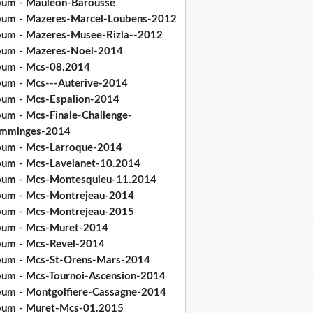
bum - Mauleon-Barousse
bum - Mazeres-Marcel-Loubens-2012
bum - Mazeres-Musee-Rizla--2012
bum - Mazeres-Noel-2014
bum - Mcs-08.2014
bum - Mcs---Auterive-2014
bum - Mcs-Espalion-2014
bum - Mcs-Finale-Challenge-
mminges-2014
bum - Mcs-Larroque-2014
bum - Mcs-Lavelanet-10.2014
bum - Mcs-Montesquieu-11.2014
bum - Mcs-Montrejeau-2014
bum - Mcs-Montrejeau-2015
bum - Mcs-Muret-2014
bum - Mcs-Revel-2014
bum - Mcs-St-Orens-Mars-2014
bum - Mcs-Tournoi-Ascension-2014
bum - Montgolfiere-Cassagne-2014
bum - Muret-Mcs-01.2015