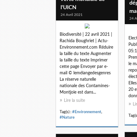
dé
l'UICN
ma
24 Avril 2021
24 A
Biodiversité | 22 avril 2021 |
Elec
Rachida Boughriet | Actu-
Publ
Environnement.com Réduire
05:1
la taille du texte Augmenter
Prem
la taille du texte Imprimer
le m
cette page Envoyer par e-
repo
mail © lemélangedesgenres
élec
La réserve naturelle
Elle
nationale des Contamines-
20 e
Montjoie est dans...
donn
Lire la suite
Li
Tag(s) :
#Environnement
,
Tag(s
#Nature