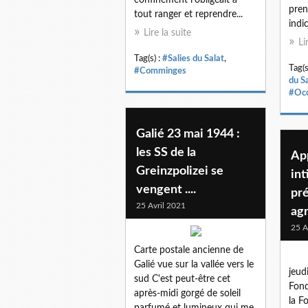
pren
tout ranger et reprendre...
indic
Lire la suite
Li
Tag(s) :
#Salies du Salat
,
Tag(s
#Comminges
du S
#Occ
Galié 23 mai 1944 :
les SS de la
App
Greinzpolizei se
int
vengent ....
pré
25 Avril 2021
agr
25 A
Carte postale ancienne de
Galié vue sur la vallée vers le
jeud
sud C'est peut-être cet
Fond
après-midi gorgé de soleil
la F
parfumé et lumineux qui me