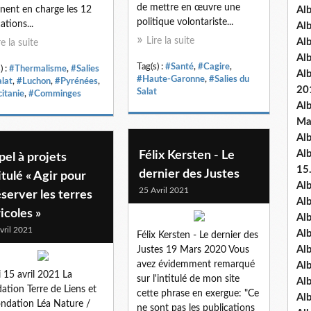
de mettre en œuvre une
nent en charge les 12
Al
politique volontariste...
ations...
Al
Lire la suite
Al
re la suite
Al
Tag(s) :
#Santé
,
#Cagire
,
) :
#Thermalisme
,
#Salies
Al
#Haute-Garonne
,
#Salies du
alat
,
#Luchon
,
#Pyrénées
,
20
Salat
itanie
,
#Comminges
Al
Ma
Al
Al
Félix Kersten - Le
el à projets
15
dernier des Justes
itulé « Agir pour
Al
25 Avril 2021
server les terres
Al
icoles »
Al
vril 2021
Al
Félix Kersten - Le dernier des
Al
Justes 19 Mars 2020 Vous
avez évidemment remarqué
Alb
i 15 avril 2021 La
sur l'intitulé de mon site
Al
ation Terre de Liens et
cette phrase en exergue: "Ce
Al
ondation Léa Nature /
ne sont pas les publications