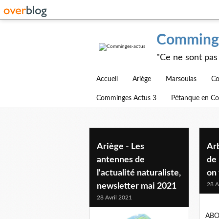
Comminge
"Ce ne sont pas 
Accueil
Ariège
Marsoulas
Co
Comminges Actus 3
Pétanque en C
Ariège - Les
Ar
antennes de
de 
l'actualité naturaliste,
on 
28 A
newsletter mai 2021
28 Avril 2021
ABO