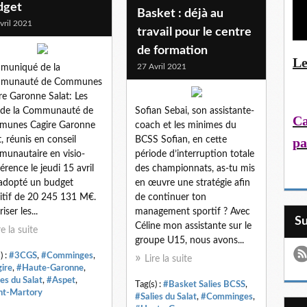
dget
Basket : déjà au
vril 2021
travail pour le centre
de formation
Le
27 Avril 2021
muniqué de la
munauté de Communes
re Garonne Salat: Les
 de la Communauté de
Sofian Sebai, son assistante-
Ca
munes Cagire Garonne
coach et les minimes du
pa
t, réunis en conseil
BCSS Sofian, en cette
unautaire en visio-
période d’interruption totale
érence le jeudi 15 avril
des championnats, as-tu mis
adopté un budget
en œuvre une stratégie afin
itif de 20 245 131 M€.
de continuer ton
iser les...
management sportif ? Avec
S
Céline mon assistante sur le
re la suite
groupe U15, nous avons...
) :
#3CGS
,
#Comminges
,
Lire la suite
ire
,
#Haute-Garonne
,
ies du Salat
,
#Aspet
,
Tag(s) :
#Basket Salies BCSS
,
nt-Martory
#Salies du Salat
,
#Comminges
,