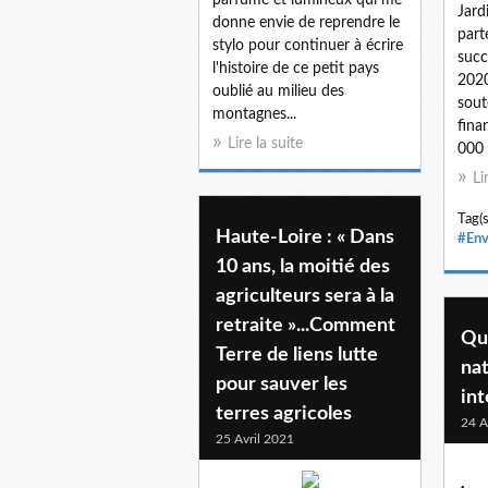
Jard
donne envie de reprendre le
part
stylo pour continuer à écrire
succ
l'histoire de ce petit pays
2020
oublié au milieu des
sout
montagnes...
fina
Lire la suite
000 
Li
Tag(s
Haute-Loire : « Dans
#Env
10 ans, la moitié des
agriculteurs sera à la
retraite »...Comment
Qu
Terre de liens lutte
nat
pour sauver les
int
terres agricoles
24 A
25 Avril 2021