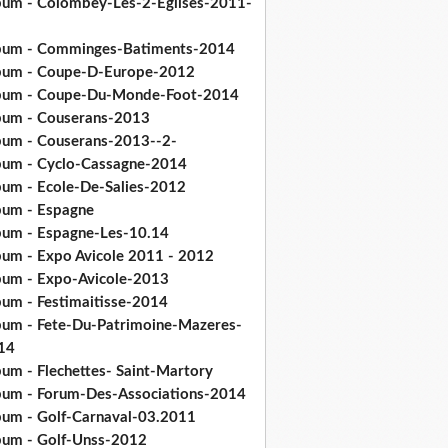
bum - Colombey-Les-2-Eglises-2011-
bum - Comminges-Batiments-2014
bum - Coupe-D-Europe-2012
bum - Coupe-Du-Monde-Foot-2014
bum - Couserans-2013
bum - Couserans-2013--2-
bum - Cyclo-Cassagne-2014
bum - Ecole-De-Salies-2012
bum - Espagne
bum - Espagne-Les-10.14
bum - Expo Avicole 2011 - 2012
bum - Expo-Avicole-2013
bum - Festimaitisse-2014
bum - Fete-Du-Patrimoine-Mazeres-
14
bum - Flechettes- Saint-Martory
bum - Forum-Des-Associations-2014
bum - Golf-Carnaval-03.2011
bum - Golf-Unss-2012