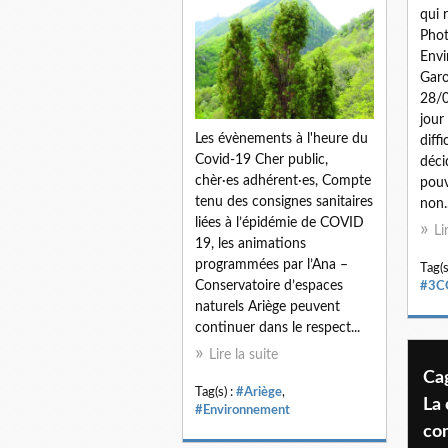
qui 
Phot
Envi
Garo
28/0
jour
Les évènements à l'heure du
diff
Covid-19 Cher public,
déci
chèr·es adhérent·es, Compte
pouv
tenu des consignes sanitaires
non..
liées à l’épidémie de COVID
Li
19, les animations
programmées par l’Ana –
Tag(s
Conservatoire d’espaces
#3C
naturels Ariège peuvent
continuer dans le respect...
Lire la suite
Ca
Tag(s) :
#Ariège
,
La
#Environnement
co