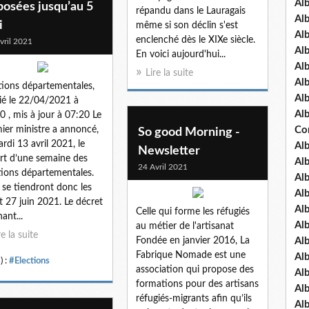
Al
posées jusqu’au 5
répandu dans le Lauragais
Al
i
même si son déclin s'est
Al
enclenché dès le XIXe siècle.
vril 2021
Al
En voici aujourd'hui...
Al
Lire la suite
Al
tions départementales,
Al
ié le 22/04/2021 à
Al
0 , mis à jour à 07:20 Le
ier ministre a annoncé,
Co
So good Morning -
ardi 13 avril 2021, le
Al
Newsletter
rt d’une semaine des
Al
24 Avril 2021
tions départementales.
Al
s se tiendront donc les
Al
t 27 juin 2021. Le décret
Al
Celle qui forme les réfugiés
ant...
Al
au métier de l'artisanat
re la suite
Fondée en janvier 2016, La
Al
Fabrique Nomade est une
Al
) :
#Elections
association qui propose des
Al
formations pour des artisans
Al
réfugiés-migrants afin qu’ils
Al