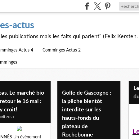
s-actus
les publications mais les faits qui parlent" (Felix Kersten.
mminges Actus 4
Comminges Actus 2
omminges
Les Jeunes et l'APEAI Mazères-
bas. Le marché bio
Golfe de Gascogne :
du
retour le 16 mai :
la pêche bientôt
y croit!
interdite sur les
vril 2021
hauts-fonds du
plateau de
Le
Rochebonne
NNÉS Un évènement