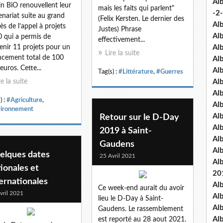
Al
in BiO renouvellent leur
mais les faits qui parlent"
-2-
enariat suite au grand
(Felix Kersten. Le dernier des
Al
ès de l’appel à projets
Justes) Phrase
Al
 qui a permis de
effectivement...
enir 11 projets pour un
Al
Lire la suite
ncement total de 100
Al
euros. Cette...
Al
Tag(s) :
#Littérature
,
#Guerres
re la suite
Al
Al
) :
#Agriculture
,
Al
ironnement
Al
Retour sur le D-Day
Al
2019 à Saint-
Al
Gaudens
Al
elques dates
25 Avril 2021
Al
ionales et
20
ernationales
Al
Ce week-end aurait du avoir
vril 2021
Al
lieu le D-Day à Saint-
Al
Gaudens. Le rassemblement
Al
est reporté au 28 aout 2021.