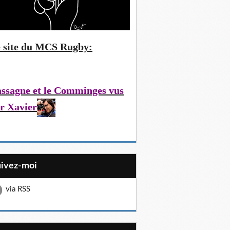
 site du MCS Rugby:
ssagne et le Comminges vus
r Xavier
uivez-moi
via RSS