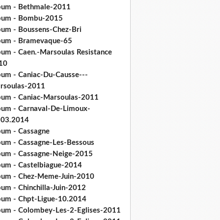
bum - Bethmale-2011
bum - Bombu-2015
bum - Boussens-Chez-Bri
bum - Bramevaque-65
bum - Caen.-Marsoulas Resistance
10
bum - Caniac-Du-Causse---
rsoulas-2011
bum - Caniac-Marsoulas-2011
bum - Carnaval-De-Limoux-
.03.2014
bum - Cassagne
bum - Cassagne-Les-Bessous
bum - Cassagne-Neige-2015
bum - Castelbiague-2014
bum - Chez-Meme-Juin-2010
um - Chinchilla-Juin-2012
bum - Chpt-Ligue-10.2014
bum - Colombey-Les-2-Eglises-2011