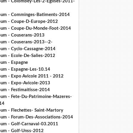
bum - Colombey-Les-2-Eglises-2011-
bum - Comminges-Batiments-2014
bum - Coupe-D-Europe-2012
bum - Coupe-Du-Monde-Foot-2014
bum - Couserans-2013
bum - Couserans-2013--2-
bum - Cyclo-Cassagne-2014
bum - Ecole-De-Salies-2012
bum - Espagne
bum - Espagne-Les-10.14
bum - Expo Avicole 2011 - 2012
bum - Expo-Avicole-2013
bum - Festimaitisse-2014
bum - Fete-Du-Patrimoine-Mazeres-
14
bum - Flechettes- Saint-Martory
bum - Forum-Des-Associations-2014
bum - Golf-Carnaval-03.2011
bum - Golf-Unss-2012