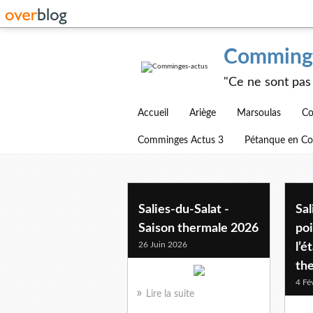
Comminge
"Ce ne sont pas 
Accueil
Ariège
Marsoulas
Co
Comminges Actus 3
Pétanque en C
thermalisme
Salies-du-Salat -
Sal
Saison thermale 2026
poi
26 Juin 2026
l’é
th
4 Fé
Lire la suite