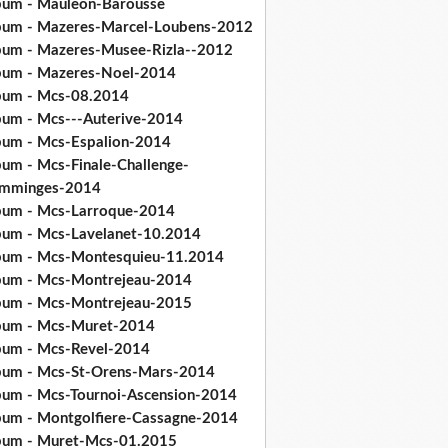
bum - Mauleon-Barousse
bum - Mazeres-Marcel-Loubens-2012
bum - Mazeres-Musee-Rizla--2012
bum - Mazeres-Noel-2014
bum - Mcs-08.2014
bum - Mcs---Auterive-2014
bum - Mcs-Espalion-2014
bum - Mcs-Finale-Challenge-
mminges-2014
bum - Mcs-Larroque-2014
bum - Mcs-Lavelanet-10.2014
bum - Mcs-Montesquieu-11.2014
bum - Mcs-Montrejeau-2014
bum - Mcs-Montrejeau-2015
bum - Mcs-Muret-2014
bum - Mcs-Revel-2014
bum - Mcs-St-Orens-Mars-2014
bum - Mcs-Tournoi-Ascension-2014
bum - Montgolfiere-Cassagne-2014
bum - Muret-Mcs-01.2015