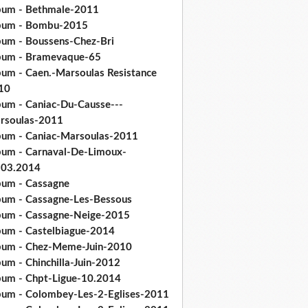
bum - Bethmale-2011
bum - Bombu-2015
bum - Boussens-Chez-Bri
bum - Bramevaque-65
bum - Caen.-Marsoulas Resistance
10
bum - Caniac-Du-Causse---
rsoulas-2011
bum - Caniac-Marsoulas-2011
bum - Carnaval-De-Limoux-
.03.2014
bum - Cassagne
bum - Cassagne-Les-Bessous
bum - Cassagne-Neige-2015
bum - Castelbiague-2014
bum - Chez-Meme-Juin-2010
um - Chinchilla-Juin-2012
bum - Chpt-Ligue-10.2014
bum - Colombey-Les-2-Eglises-2011