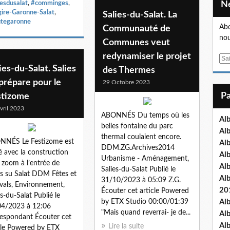
iesdusalat
,
#comminges
,
ire-Garonne-Salat
,
Salies-du-Salat. La
tegaronne
Abo
Communauté de
nou
Communes veut
redynamiser le projet
E
ies-du-Salat. Salies
des Thermes
m
a
prépare pour le
29 Octobre 2023
i
stizome
l
vril 2023
ABONNÉS Du temps où les
Al
belles fontaine du parc
Al
thermal coulaient encore.
NNÉS Le Festizome est
Al
DDM.ZG.Archives2014
é avec la construction
Al
Urbanisme - Aménagement,
 zoom à l’entrée de
Al
Salies-du-Salat Publié le
es su Salat DDM Fêtes et
Al
31/10/2023 à 05:09 Z.G.
ivals, Environnement,
20
Écouter cet article Powered
es-du-Salat Publié le
by ETX Studio 00:00/01:39
Al
04/2023 à 12:06
"Mais quand reverrai- je de...
Al
espondant Écouter cet
Al
Lire la suite
cle Powered by ETX