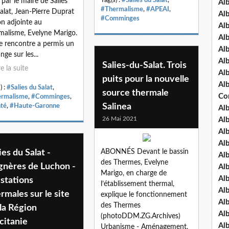
 par le maire de Salies
Al
#Thermalisme
,
#APEAI
,
alat, Jean-Pierre Duprat
Al
#Comminges
on adjointe au
Al
malisme, Evelyne Marigo.
Al
e rencontre a permis un
Al
nge sur les...
Al
Salies-du-Salat. Trois
re la suite
Al
puits pour la nouvelle
Al
) :
#Salies du Salat
,
source thermale
Co
rmalisme
,
#Comminges
,
Salinea
té
,
#Haute-Garonne
Al
26 Mai 2021
Al
Al
Al
ies du Salat -
ABONNÉS Devant le bassin
Al
des Thermes, Evelyne
gnères de Luchon -
Al
Marigo, en charge de
Al
 stations
l’établissement thermal,
Al
rmales sur le site
explique le fonctionnement
Al
des Thermes
la Région
Al
(photoDDM.ZG.Archives)
citanie
Al
Urbanisme - Aménagement,