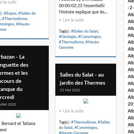
Al
re la suite
00:00/02:23 l'essentielSi
-2-
l’histoire explique que les...
) :
#Expos
,
#Salies du
Al
t
,
#Thermalisme
,
Lire la suite
Al
mminges
,
#Haute-
Al
nne
Tag(s) :
#Salies du Salat
,
Al
#Géologie
,
#Comminges
,
Al
#Thermalisme
,
#Haute-
Garonne
Al
Al
bazan - La
Al
inguette des
Al
ermes et les
Salies du Salat - au
Al
ncours de
jardin des Thermes
Al
tanque du
15 Mai 2022
Al
rcredi
Al
20
uillet 2022
Al
Lire la suite
Al
Tag(s) :
#Thermalisme
,
#Salies
 Bernard et Tatiana
Al
du Salat
,
#Comminges
,
hené
Al
#Haute-Garonne