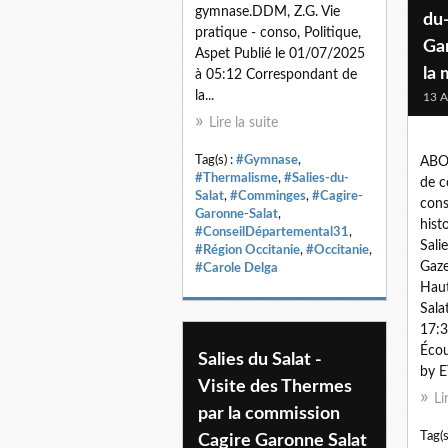
gymnase.DDM, Z.G. Vie
du-
pratique - conso, Politique,
Ga
Aspet Publié le 01/07/2025
la 
à 05:12 Correspondant de
la...
13 A
Lire la suite
Tag(s) :
#Gymnase
,
ABO
#Thermalisme
,
#Salies-du-
de c
Salat
,
#Comminges
,
#Cagire-
cons
Garonne-Salat
,
hist
#ConseilDépartemental31
,
Sali
#Région Occitanie
,
#Occitanie
,
Gaze
#Carole Delga
Haut
Sala
17:3
Écou
Salies du Salat -
by E
Visite des Thermes
Li
par la commission
Tag(s
Cagire Garonne Salat