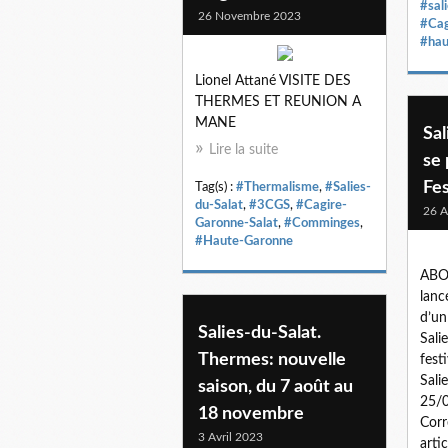
#sal
26 Novembre 2023
#Cag
#hau
Lionel Attané VISITE DES
THERMES ET REUNION A
MANE
Sal
Lire la suite
se 
Fe
Tag(s) :
#Thermalisme
,
#Salies-
du-Salat
,
#3CGS
,
#Cagire-
26 A
Garonne-Salat
,
#Comminges
,
#Haute-Garonne
ABO
lanc
d’un
Salies-du-Salat.
Sali
Thermes: nouvelle
fest
Sali
saison, du 7 août au
25/
18 novembre
Corr
3 Avril 2023
arti