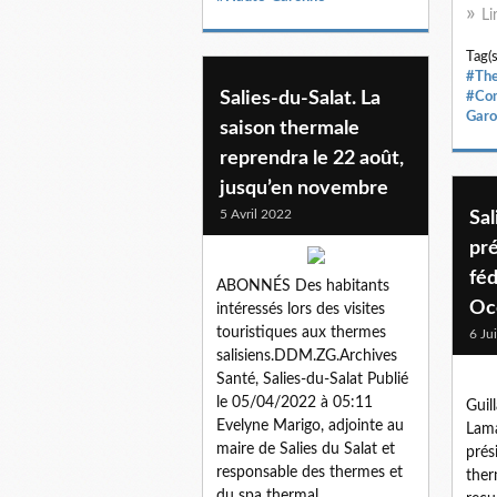
Li
Tag(s
#The
Salies-du-Salat. La
#Co
Garo
saison thermale
reprendra le 22 août,
jusqu’en novembre
5 Avril 2022
Sal
pré
fé
ABONNÉS Des habitants
Occ
intéressés lors des visites
touristiques aux thermes
6 Ju
salisiens.DDM.ZG.Archives
Santé, Salies-du-Salat Publié
le 05/04/2022 à 05:11
Guil
Evelyne Marigo, adjointe au
Lama
maire de Salies du Salat et
prés
responsable des thermes et
ther
du spa thermal...