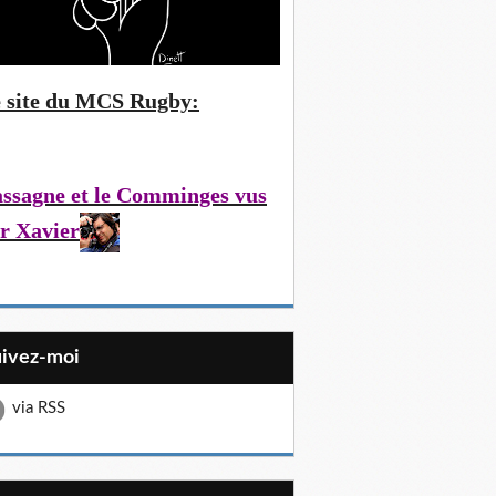
 site du MCS Rugby:
ssagne et le Comminges vus
r Xavier
uivez-moi
via RSS