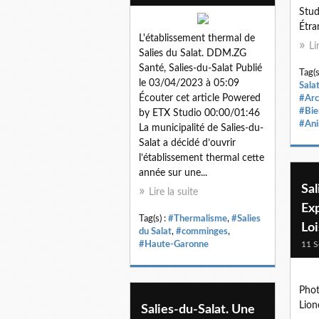
Stud
Étran
L'établissement thermal de
Li
Salies du Salat. DDM.ZG
Santé, Salies-du-Salat Publié
Tag(s
le 03/04/2023 à 05:09
Sala
Écouter cet article Powered
#Arc
#Bie
by ETX Studio 00:00/01:46
#Ani
La municipalité de Salies-du-
Salat a décidé d’ouvrir
l’établissement thermal cette
année sur une...
Sal
Lire la suite
Ex
Tag(s) :
#Thermalisme
,
#Salies
Loi
du Salat
,
#comminges
,
#Haute-Garonne
11 S
Phot
Lion
Salies-du-Salat. Une