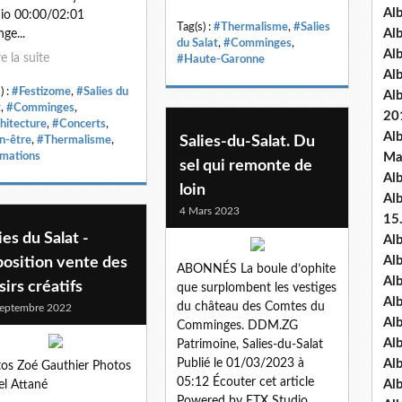
Al
io 00:00/02:01
Tag(s) :
#Thermalisme
,
#Salies
Al
ge...
du Salat
,
#Comminges
,
Al
re la suite
#Haute-Garonne
Al
) :
#Festizome
,
#Salies du
Al
t
,
#Comminges
,
20
hitecture
,
#Concerts
,
Al
Salies-du-Salat. Du
n-être
,
#Thermalisme
,
mations
Ma
sel qui remonte de
Al
loin
Al
4 Mars 2023
15
ies du Salat -
Al
Al
position vente des
ABONNÉS La boule d’ophite
Al
sirs créatifs
que surplombent les vestiges
Al
du château des Comtes du
eptembre 2022
Al
Comminges. DDM.ZG
Alb
Patrimoine, Salies-du-Salat
Publié le 01/03/2023 à
Al
os Zoé Gauthier Photos
05:12 Écouter cet article
Al
el Attané
Powered by ETX Studio