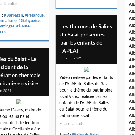
re la suite
Al
Al
) :
#Barbazan
,
#Pétanque
,
Al
rmalisme
,
#Guinguette
,
Al
Les thermes de Salies
mminges
,
#Haute-
nne
Al
du Salat présentés
Al
par les enfants de
Al
l'APEAI
Al
7 Juillet 2021
ies du Salat - Le
Al
sident de la
Al
Al
dération thermale
Vidéo réalisée par les enfants
Al
itanie en visite
de l'ALAE de Salies du Salat
Al
pour le thème du patrimoine
in 2021
Al
local Vidéo réalisée par les
Al
enfants de l'ALAE de Salies
Al
du Salat pour le thème du
laume Dalery, maire de
Al
patrimoine local
lou les Bains et
Al
ident de la fédération
Lire la suite
male d’Occitanie a été
Al
Tag(s) :
#Salies du Salat
,