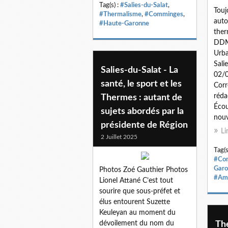
Tag(s) :
#Salies-du-Salat
,
Touj
#Thermalisme
,
#Comminges
,
auto
#Haute-Garonne
ther
DDM
Urb
Sali
Salies-du-Salat - La
02/
santé, le sport et les
Corr
réda
Thermes : autant de
Écou
sujets abordés par la
nouv
présidente de Région
Li
2 Juillet 2025
Tag(s
#Co
Garo
Photos Zoé Gauthier Photos
#Am
Lionel Attané C’est tout
sourire que sous-préfet et
élus entourent Suzette
Keuleyan au moment du
dévoilement du nom du
Th