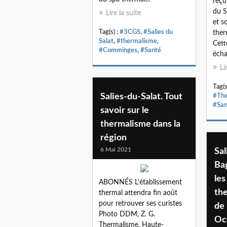
reçu
du S
Lire la suite
et s
Tag(s) :
#3CGS
,
#Salies du
ther
Salat
,
#thermalisme
,
Cett
#Comminges
,
#Santé
écha
Li
Tag(s
Salies-du-Salat. Tout
#The
#San
savoir sur le
thermalisme dans la
région
6 Mai 2021
Sal
Ba
les
ABONNÉS L’établissement
the
thermal attendra fin août
pour retrouver ses curistes
de 
Photo DDM, Z. G.
Oc
Thermalisme, Haute-