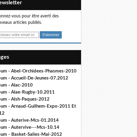
Newsletter
nnez-vous pour être averti des
veaux articles publiés.
Pages
bum - Abel-Orchidees-Phasmes-2010
bum - Accueil-De-Jeunes-07.2012
bum - Alac-2010
bum - Alae-Rugby-10.2011
bum - Alsh-Paques-2012
bum - Arnaud-Guilhem-Expo-2011 Et
12
bum - Auterive-Mcs-01.2014
bum - Autervive---Mcs-10.14
bum - Basket-Salies-Mai-2012