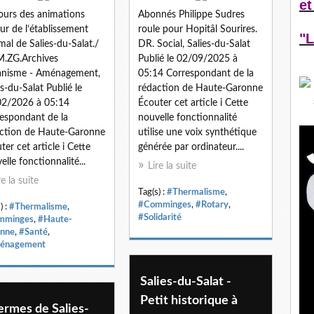
et
ours des animations
Abonnés Philippe Sudres
ur de l’établissement
roule pour Hopitâl Sourires.
"L
mal de Salies-du-Salat./
DR. Social, Salies-du-Salat
.ZG.Archives
Publié le 02/09/2025 à
anisme - Aménagement,
05:14 Correspondant de la
es-du-Salat Publié le
rédaction de Haute-Garonne
02/2026 à 05:14
Écouter cet article i Cette
espondant de la
nouvelle fonctionnalité
ction de Haute-Garonne
utilise une voix synthétique
ter cet article i Cette
générée par ordinateur....
elle fonctionnalité...
Lire la suite
re la suite
Tag(s) :
#Thermalisme
,
#Comminges
,
#Rotary
,
) :
#Thermalisme
,
#Solidarité
mminges
,
#Haute-
nne
,
#Santé
,
énagement
Salies-du-Salat -
Petit historique à
ermes de Salies-