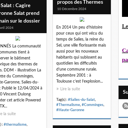
propos des Thermes
Salat : Cagire
10 Décembre 2024
ronne Salat prend
main sur le dossier
Le
En 2014 Un peu d’histoire
vril 2024
pour ceux qui ont vécu du
temps de Salies, la reine du
Sel, une ville florissante mais
NNÉS La communauté
Ca
aussi pour les nouveaux
ommunes tient à
habitants qui subissent au
pa
erver le bâtiment
quotidien les difficultés
orique des thermes de
d’une commune rurale.
es. DDM - illustration La
Septembre 2001 : à
tte du Comminges,
Toulouse c’est l’explosion...
e-Garonne, Salies-du-
t Publié le 12/04/2024 à
Lire la suite
S
0 Vincent Dulong
Tag(s) :
#Salies-du-Salat
,
ter cet article Powered
#Thermalisme
,
#Comminges
,
TX...
#Haute-Garonne
re la suite
) :
#thermalisme
,