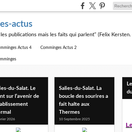
s-actus
les publications mais les faits qui parlent" (Felix Kersten.
mminges Actus 4
Comminges Actus 2
omminges
Les Jeunes et l'APEAI Mazères-
ies-du-Salat. Le
Salies-du-Salat. La
du
nt sur l’avenir de
boucle des sourires a
tablissement
fait halte aux
ermal
Thermes
vrier 2026
10 Septembre 2025
Le