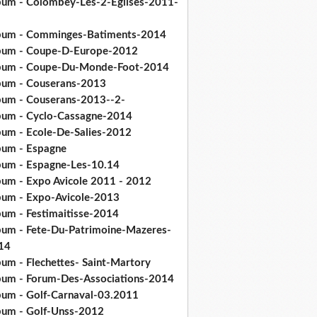
bum - Colombey-Les-2-Eglises-2011-
bum - Comminges-Batiments-2014
bum - Coupe-D-Europe-2012
bum - Coupe-Du-Monde-Foot-2014
bum - Couserans-2013
bum - Couserans-2013--2-
bum - Cyclo-Cassagne-2014
bum - Ecole-De-Salies-2012
bum - Espagne
bum - Espagne-Les-10.14
bum - Expo Avicole 2011 - 2012
bum - Expo-Avicole-2013
bum - Festimaitisse-2014
bum - Fete-Du-Patrimoine-Mazeres-
14
bum - Flechettes- Saint-Martory
bum - Forum-Des-Associations-2014
bum - Golf-Carnaval-03.2011
bum - Golf-Unss-2012