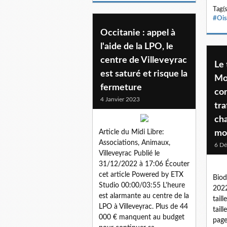
Tag(s
#Ois
Occitanie : appel à
l'aide de la LPO, le
centre de Villeveyrac
Le 
est saturé et risque la
Mo
fermeture
co
4 Janvier 2023
tra
ch
Article du Midi Libre:
moi
Associations, Animaux,
6 D
Villeveyrac Publié le
31/12/2022 à 17:06 Écouter
cet article Powered by ETX
Biod
Studio 00:00/03:55 L'heure
2022
est alarmante au centre de la
tail
LPO à Villeveyrac. Plus de 44
tail
000 € manquent au budget
page