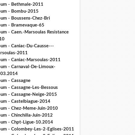
bum - Bethmale-2011
bum - Bombu-2015
bum - Boussens-Chez-Bri
bum - Bramevaque-65
bum - Caen.-Marsoulas Resistance
10
bum - Caniac-Du-Causse---
rsoulas-2011
bum - Caniac-Marsoulas-2011
bum - Carnaval-De-Limoux-
.03.2014
bum - Cassagne
bum - Cassagne-Les-Bessous
bum - Cassagne-Neige-2015
bum - Castelbiague-2014
bum - Chez-Meme-Juin-2010
um - Chinchilla-Juin-2012
bum - Chpt-Ligue-10.2014
bum - Colombey-Les-2-Eglises-2011