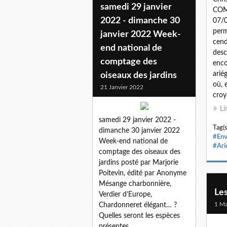
samedi 29 janvier
COM
2022 - dimanche 30
07/
perm
janvier 2022 Week-
cend
end national de
desc
comptage des
enco
arié
oiseaux des jardins
où, 
21 Janvier 2022
croya
Li
samedi 29 janvier 2022 -
Tag(s
dimanche 30 janvier 2022
#Env
Week-end national de
#Ari
comptage des oiseaux des
jardins posté par Marjorie
Poitevin, édité par Anonyme
Mésange charbonnière,
Les
Verdier d’Europe,
1 Ma
Chardonneret élégant… ?
Quelles seront les espèces
présentes...