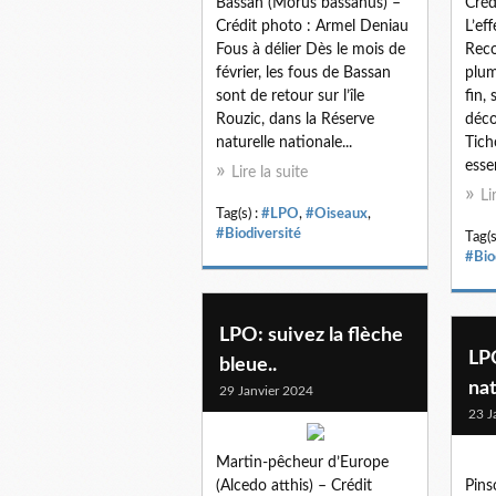
Bassan (Morus bassanus) –
Créd
Crédit photo : Armel Deniau
L’eff
Fous à délier Dès le mois de
Reco
février, les fous de Bassan
plum
sont de retour sur l’île
fin,
Rouzic, dans la Réserve
déco
naturelle nationale...
Tich
esse
Lire la suite
Li
Tag(s) :
#LPO
,
#Oiseaux
,
#Biodiversité
Tag(s
#Bio
LPO: suivez la flèche
LP
bleue..
na
29 Janvier 2024
23 J
Martin-pêcheur d’Europe
(Alcedo atthis) – Crédit
Pins