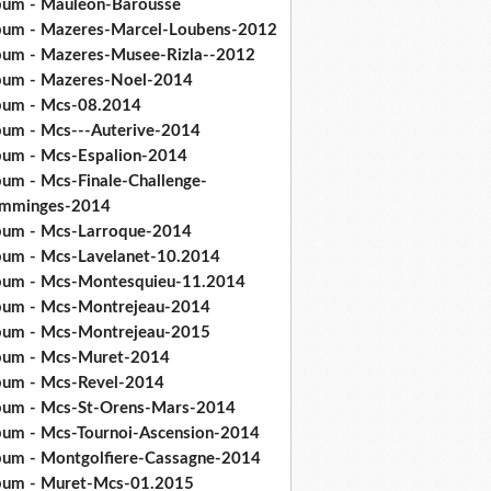
bum - Mauleon-Barousse
bum - Mazeres-Marcel-Loubens-2012
bum - Mazeres-Musee-Rizla--2012
bum - Mazeres-Noel-2014
bum - Mcs-08.2014
bum - Mcs---Auterive-2014
bum - Mcs-Espalion-2014
bum - Mcs-Finale-Challenge-
mminges-2014
bum - Mcs-Larroque-2014
bum - Mcs-Lavelanet-10.2014
bum - Mcs-Montesquieu-11.2014
bum - Mcs-Montrejeau-2014
bum - Mcs-Montrejeau-2015
bum - Mcs-Muret-2014
bum - Mcs-Revel-2014
bum - Mcs-St-Orens-Mars-2014
bum - Mcs-Tournoi-Ascension-2014
bum - Montgolfiere-Cassagne-2014
bum - Muret-Mcs-01.2015