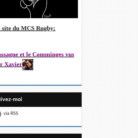
 site du MCS Rugby:
ssagne et le Comminges vus
r Xavier
uivez-moi
via RSS