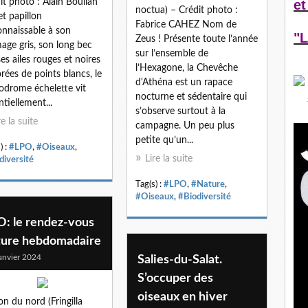
ìt photo : Alain Boullah
et
noctua) – Crédit photo :
et papillon
Fabrice CAHEZ Nom de
nnaissable à son
"L
Zeus ! Présente toute l’année
age gris, son long bec
sur l’ensemble de
 ses ailes rouges et noires
l’Hexagone, la Chevêche
rées de points blancs, le
d'Athéna est un rapace
odrome échelette vit
nocturne et sédentaire qui
ntiellement...
s’observe surtout à la
re la suite
campagne. Un peu plus
petite qu’un...
) :
#LPO
,
#Oiseaux
,
Lire la suite
diversité
Tag(s) :
#LPO
,
#Nature
,
#Oiseaux
,
#Biodiversité
O: le rendez-vous
ture hebdomadaire
anvier 2024
Salies-du-Salat.
S’occuper des
oiseaux en hiver
on du nord (Fringilla