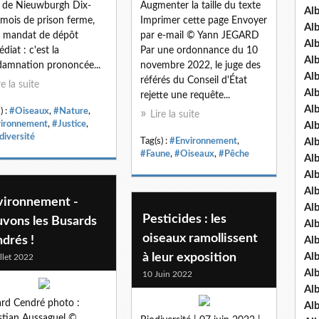
 de Nieuwburgh Dix-
Augmenter la taille du texte
Al
 mois de prison ferme,
Imprimer cette page Envoyer
Al
 mandat de dépôt
par e-mail © Yann JEGARD
Al
diat : c'est la
Par une ordonnance du 10
Al
amnation prononcée...
novembre 2022, le juge des
Al
référés du Conseil d'État
re la suite
Al
rejette une requête...
Al
) :
#Oiseaux
,
#Nature
,
Lire la suite
ironnement
,
#Justice
,
Al
diversité
Tag(s) :
#Environnement
,
Al
#Faune
,
#Oiseaux
,
#Pêche
Al
Al
Al
vironnement -
Al
Pesticides : les
uvons les Busards
Al
oiseaux ramollissent
drés !
Al
à leur exposition
Al
illet 2022
Al
10 Juin 2022
Al
rd Cendré photo :
Al
stian Aussaguel ©