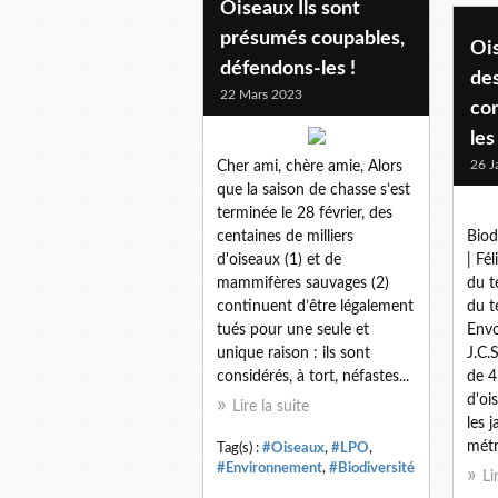
Oiseaux Ils sont
présumés coupables,
Ois
défendons-les !
des
22 Mars 2023
co
les
26 J
Cher ami, chère amie, Alors
que la saison de chasse s’est
terminée le 28 février, des
centaines de milliers
Biod
d'oiseaux (1) et de
| Fé
mammifères sauvages (2)
du t
continuent d’être légalement
du t
tués pour une seule et
Envo
unique raison : ils sont
J.C.
considérés, à tort, néfastes...
de 4
d'oi
Lire la suite
les 
métr
Tag(s) :
#Oiseaux
,
#LPO
,
#Environnement
,
#Biodiversité
Li