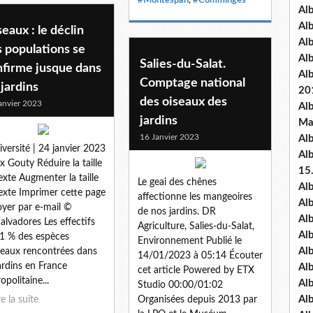
Al
Al
eaux : le déclin
Al
 populations se
Al
Salies-du-Salat.
nfirme jusque dans
Al
Comptage national
 jardins
20
des oiseaux des
anvier 2023
Al
jardins
Ma
16 Janvier 2023
Al
iversité | 24 janvier 2023
Al
lix Gouty Réduire la taille
15
exte Augmenter la taille
Le geai des chênes
Al
exte Imprimer cette page
affectionne les mangeoires
Al
yer par e-mail ©
de nos jardins. DR
Al
Salvadores Les effectifs
Agriculture, Salies-du-Salat,
Al
1 % des espèces
Environnement Publié le
Al
seaux rencontrées dans
14/01/2023 à 05:14 Écouter
jardins en France
Alb
cet article Powered by ETX
opolitaine...
Al
Studio 00:00/01:02
Al
re la suite
Organisées depuis 2013 par