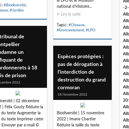
la LPO et le Muséum
Al
) :
#Biodiversité
,
national d’Histoire...
-2-
eaux
,
#Jardins
Al
Lire la suite
Al
Tag(s) :
#Oiseaux
,
Al
#Environnement
,
#LPO
Al
tribunal de
Al
ntpellier
Al
ndamne un
Al
Espèces protégées :
fiquant de
Al
pas de dérogation à
Al
ardonnerets à 18
l'interdiction de
Al
s de prison
destruction du grand
Al
écembre 2022
Al
cormoran
Al
18 Novembre 2022
20
iversité | 02 décembre
Al
 | Félix Gouty Réduire la
le du texte Augmenter la
Biodiversité | 15 novembre
Al
le du texte Imprimer cette
2022 | Imane Chartier
Al
 Envoyer par e-mail ©
Réduire la taille du texte
Al