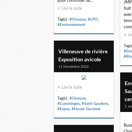
pour continuer sa...
JMP
Lire la suite
huit
avec
Tag(s) :
#Oiseaux
,
#LPO
,
immé
#Environnement
cond
Li
Tag(s
Villeneuve de rivière
#Env
#Bio
Exposition avicole
11 Novembre 2022
En
Lire la suite
Sa
Tag(s) :
#Oiseaux
,
cen
#Comminges
,
#Saint Gaudens
,
1 Ju
#Expos
,
#Haute-Garonne
Busa
Chri