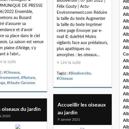
Biodiversité | 07 juin 2022 |
Al
MUNIQUE DE PRESSE
Félix Gouty | Actu-
Al
06/2022 Ensemble,
Environnement.com Réduire
Al
ettons au Busard
la taille du texte Augmenter
Al
ré d’assurer sa
la taille du texte Imprimer
Al
endance et d’avoir
cette page Envoyer par e-
Al
re sa place dans le ciel
mail © dule964 Moins
Al
geois. La saison est venue
vigilants face aux prédateurs,
Al
en plaine d’Ariège, s’y
plus apathiques ou
nt à l’abri...
Co
amorphes : les oiseaux...
Al
re la suite
Lire la suite
Al
) :
#Oiseaux
,
Tag(s) :
#Biodiversite
,
Al
ironnement
,
#Nature
,
#Oiseaux
Al
ege
,
#Haute-Garonne
Al
Al
Al
Accueillir les oiseaux
Al
 oiseaux du jardin
au jardin
Al
i 2020
9 Janvier 2021
Al
Al