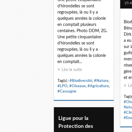
25 A
d’hirondelles se sont
regroupées, là ou il y a
quelques années la colonie
Biod
en comptait plusieurs
Béna
centaines. Photo DDM, ZG.
Dirk
Une petite cinquantaine
a eu
d’hirondelles se sont
sur 
regroupées, là ou il y a
guif
quelques années la colonie
mené
en comptait...
rése
Lire la suite
gère
et e
Tag(s) :
#Biodiversité
,
#Nature
,
Li
#LPO
,
#Oiseaux
,
#Agriculture
,
#Cassagne
Tag(s
#Ois
Natu
#Cli
Ligue pour la
#Env
Protection des