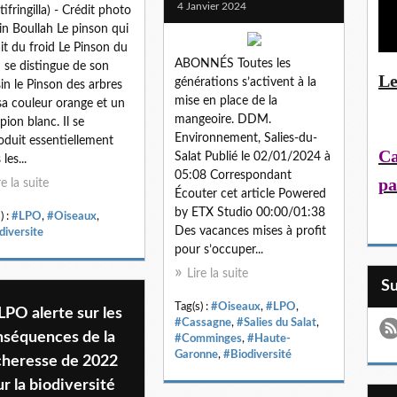
4 Janvier 2024
ifringilla) - Crédit photo
ain Boullah Le pinson qui
it du froid Le Pinson du
ABONNÉS Toutes les
 se distingue de son
Le
générations s’activent à la
in le Pinson des arbres
mise en place de la
sa couleur orange et un
mangeoire. DDM.
pion blanc. Il se
Environnement, Salies-du-
oduit essentiellement
Ca
Salat Publié le 02/01/2024 à
les...
05:08 Correspondant
pa
re la suite
Écouter cet article Powered
by ETX Studio 00:00/01:38
) :
#LPO
,
#Oiseaux
,
Des vacances mises à profit
diversite
pour s’occuper...
Lire la suite
S
Tag(s) :
#Oiseaux
,
#LPO
,
LPO alerte sur les
#Cassagne
,
#Salies du Salat
,
nséquences de la
#Comminges
,
#Haute-
Garonne
,
#Biodiversité
cheresse de 2022
r la biodiversité