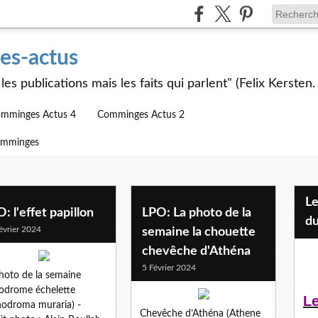
s-actus
les publications mais les faits qui parlent" (Felix Kersten.
mminges Actus 4
Comminges Actus 2
omminges
Les Jeunes et l'APEAI Mazères-
: l'effet papillon
LPO: La photo de la
du
évrier 2024
semaine la chouette
chevêche d'Athéna
5 Février 2024
hoto de la semaine
odrome échelette
Le
hodroma muraria) -
Chevêche d’Athéna (Athene