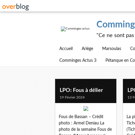
Comminge
"Ce ne sont pas 
Accueil
Ariège
Marsoulas
Co
Comminges Actus 3
Pétanque en C
oiseaux
LPO: Fous à délier
LPO
19 Février 2024
13 F
Fous de Bassan – Crédit
La p
photo : Armel Deniau La
Tich
photo de la semaine Fous de
(Tic