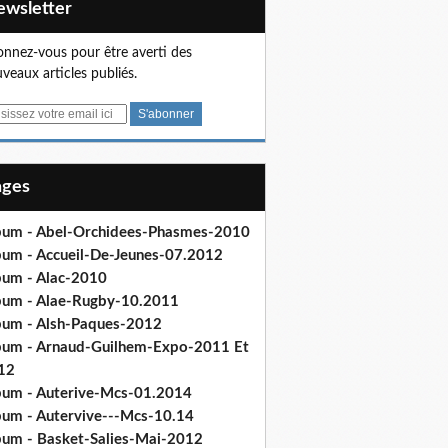
Newsletter
nnez-vous pour être averti des
veaux articles publiés.
Pages
bum - Abel-Orchidees-Phasmes-2010
bum - Accueil-De-Jeunes-07.2012
bum - Alac-2010
bum - Alae-Rugby-10.2011
bum - Alsh-Paques-2012
bum - Arnaud-Guilhem-Expo-2011 Et
12
bum - Auterive-Mcs-01.2014
bum - Autervive---Mcs-10.14
bum - Basket-Salies-Mai-2012