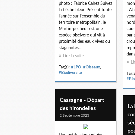
photo : Fabrice Cahez Suivez
mont
la flèche bleue Présent toute
: Al
l’année sur l’ensemble du
vena
territoire métropolitain, le
nord
Martin-pêcheur est une
cous
espèce piscivore qui vit à
par 
proximité des eaux vives ou
crou
stagnantes...
repr
dans 
Lire la suite
Li
Tag(s) :
#LPO
,
#Oiseaux
,
#Biodiversité
Tag(s
#Bio
Cassagne - Départ
La 
des hirondelles
co
2 Septembre 2023
sé
pou
Une petite cinquantaine