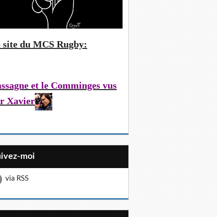
 site du MCS Rugby:
ssagne et le Comminges vus
r Xavier
uivez-moi
via RSS