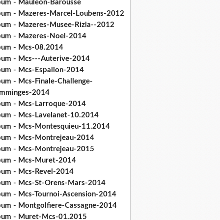
bum - Mauleon-Barousse
bum - Mazeres-Marcel-Loubens-2012
bum - Mazeres-Musee-Rizla--2012
bum - Mazeres-Noel-2014
bum - Mcs-08.2014
bum - Mcs---Auterive-2014
bum - Mcs-Espalion-2014
bum - Mcs-Finale-Challenge-
mminges-2014
bum - Mcs-Larroque-2014
bum - Mcs-Lavelanet-10.2014
bum - Mcs-Montesquieu-11.2014
bum - Mcs-Montrejeau-2014
bum - Mcs-Montrejeau-2015
bum - Mcs-Muret-2014
bum - Mcs-Revel-2014
bum - Mcs-St-Orens-Mars-2014
bum - Mcs-Tournoi-Ascension-2014
bum - Montgolfiere-Cassagne-2014
bum - Muret-Mcs-01.2015