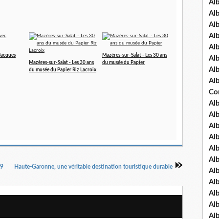
Al
Al
Al
Al
Al
 Jacques
Mazères-sur-Salat - Les 30 ans
Al
Mazères-sur-Salat - Les 30 ans
du musée du Papier
Al
du musée du Papier Riz Lacroix
Al
Co
Al
Al
Al
Al
Al
Al
19
Haute-Garonne, une véritable destination touristique durable
Al
Al
Al
Al
Al