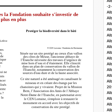
Al
-2-
Al
es la Fondation souhaite s'investir de
Al
plus en plus
Al
Al
Protéger la biodiversité dans le bâti
Al
Al
Lefèvre
Al
© CEN Lorraine / Fondation du Patrimoine
res
Al
s,
Située sur un site protégé au creux d'un vallon
 de
des côtes de Meuse, l'ancienne abbaye de
Al
tique
l’Étanche nécessite des travaux d’urgence de
us
mise hors d’eau et d’étaiement. Elle s'inscrit
Al
.
dans un plan de conservation du vallon de
l'Etanche, notamment la conservation des
Al
qui ne
sources d'eau dure et de la faune associée.
Al
nts
Ce site naturel a été aménagé en canalisant le
ancer
Al
ruisseau et en créant des étangs par les
lisés
chanoines qui y vivaient. Projet de la Mission
20
sente
Bern, l’Association des Amis de l’Abbaye
Al
s ?
Notre-Dame de l’Etanche, en partenariat avec
 la
Al
le CEN Lorraine, s'emploie à restaurer le
monument en accord avec les objectifs de
Al
conservation du site protégé.
Al