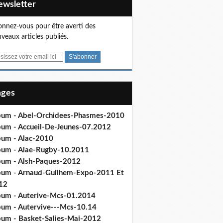
Newsletter
nnez-vous pour être averti des
veaux articles publiés.
Pages
bum - Abel-Orchidees-Phasmes-2010
bum - Accueil-De-Jeunes-07.2012
bum - Alac-2010
bum - Alae-Rugby-10.2011
bum - Alsh-Paques-2012
bum - Arnaud-Guilhem-Expo-2011 Et
12
bum - Auterive-Mcs-01.2014
bum - Autervive---Mcs-10.14
bum - Basket-Salies-Mai-2012