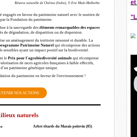
et
Réserve naturelle de Chérine (Indre), © Eric Male-Malherbe
é engagés en faveur du patrimoine naturel avec le soutien de
"L
 par la Fondation du patrimoine.
ibue à la sauvegarde des
éléments remarquables des espaces
s de dégradation, de disparition ou de dispersion.
rise un aménagement du territoire raisonné et durable. La
programme Patrimoine Naturel
qui récompense des actions
s sensibles ayant un impact positif sur la biodiversité.
nt le
Prix pour l'agrobiodiversité animale
qui récompense
alorisation de races agricoles françaises à faible effectifs,
s d’un patrimoine génétique unique.
dation du patrimoine en faveur de l'environnement !
UTENIR NOS ACTIONS
ilieux naturels
Arbre têtards du Marais poitevin (85)
ve