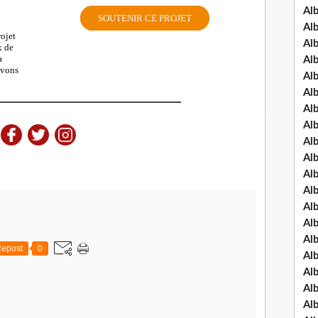
Al
SOUTENIR CE PROJET
Al
rojet
Al
x de
a
Al
uvons
Al
Al
Al
Al
Al
Al
Al
Al
Al
Al
Al
epost
0
Al
Al
Al
Al