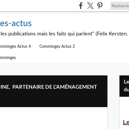
s-actus
les publications mais les faits qui parlent" (Felix Kersten.
mminges Actus 4
Comminges Actus 2
omminges
Les Jeunes et l'APEAI Mazères-
INE, PARTENAIRE DE L’AMÉNAGEMENT
du
Le