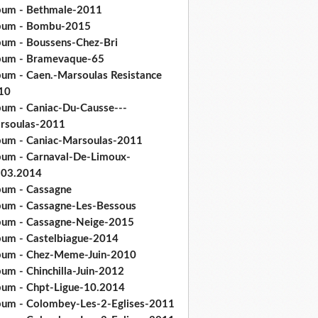
bum - Bethmale-2011
bum - Bombu-2015
bum - Boussens-Chez-Bri
bum - Bramevaque-65
bum - Caen.-Marsoulas Resistance
10
bum - Caniac-Du-Causse---
rsoulas-2011
bum - Caniac-Marsoulas-2011
bum - Carnaval-De-Limoux-
.03.2014
bum - Cassagne
bum - Cassagne-Les-Bessous
bum - Cassagne-Neige-2015
bum - Castelbiague-2014
bum - Chez-Meme-Juin-2010
um - Chinchilla-Juin-2012
bum - Chpt-Ligue-10.2014
bum - Colombey-Les-2-Eglises-2011