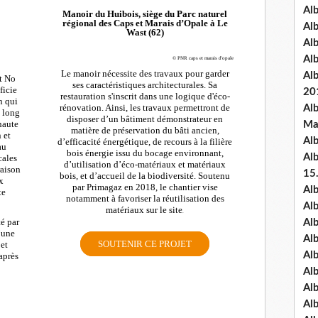
Al
Manoir du Huibois, siège du Parc naturel
régional des Caps et Marais d’Opale à Le
Al
Wast (62)
Al
Al
© PNR caps et marais d'opale
Le manoir nécessite des travaux pour garder
Al
t No
ses caractéristiques architecturales. Sa
ficie
20
restauration s'inscrit dans une logique d'éco-
n qui
rénovation. Ainsi, les travaux permettront de
Al
u long
disposer d’un bâtiment démonstrateur en
haute
Ma
matière de préservation du bâti ancien,
 et
Al
d’efficacité énergétique, de recours à la filière
au
bois énergie issu du bocage environnant,
Al
cales
d’utilisation d’éco-matériaux et matériaux
raison
15
bois, et d’accueil de la biodiversité. Soutenu
x
par Primagaz en 2018, le chantier vise
Al
te
notamment à favoriser la réutilisation des
Al
matériaux sur le site
.
té par
Al
’une
Al
SOUTENIR CE PROJET
 et
Al
après
Alb
Al
Al