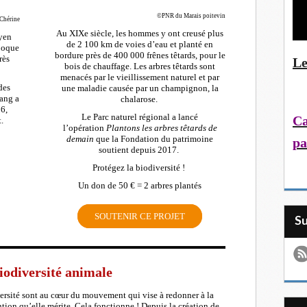
©PNR du Marais poitevin
Chérine
Au XIXe siècle, les hommes y ont creusé plus
oyen
de 2 100 km de voies d’eau et planté en
poque
bordure près de 400 000 frênes têtards, pour le
rès
Le
bois de chauffage. Les arbres têtards sont
menacés par le vieillissement naturel et par
des
une maladie causée par un champignon, la
tang a
chalarose.
6,
Le Parc naturel régional a lancé
Ca
.
l’opération
Plantons les arbres têtards de
demain
que la Fondation du patrimoine
pa
soutient depuis 2017.
Protégez la biodiversité !
Un don de 50 € = 2 arbres plantés
SOUTENIR CE PROJET
S
odiversité animale
versité sont au cœur du mouvement qui vise à redonner à la
tion qu’elle mérite. Cela fonctionne ! Depuis la création de