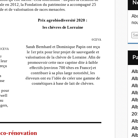
male en 2012, la Fondation du patrimoine a accompagné 25
de et de valorisation de races menacées.
Abo
Prix agrobiodiversité 2020 :
nou
les chèvres de Lorraine
E
©CEVA
m
Sarah Bernhard et Dominique Papin ont reçu
a
©CEVA
le 1er prix pour leur projet de sauvegarde et
i
u
valorisation de la chèvre de Lorraine. Afin de
 leur
l
promouvoir cette race caprine dite à faible
reçu
effectifs (environ 700 têtes en France) et
Al
contribuer à sa plus large notoriété, les
a
éleveurs ont eu l’idée de créer une gamme de
Al
sse
cosmétiques à base de lait de chèvres.
Al
e pour
Al
gwell
Al
 au
gers,
Al
20
Al
Al
co-rénovation
Al