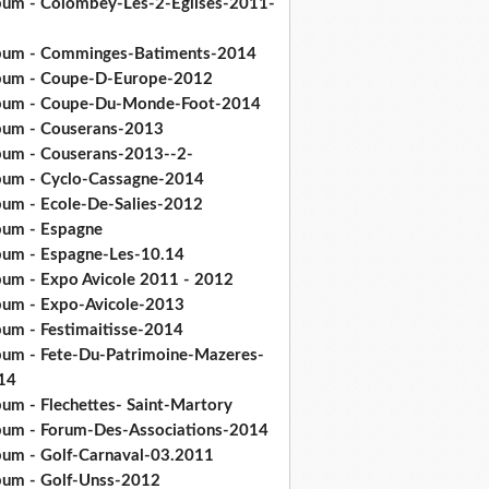
bum - Colombey-Les-2-Eglises-2011-
bum - Comminges-Batiments-2014
bum - Coupe-D-Europe-2012
bum - Coupe-Du-Monde-Foot-2014
bum - Couserans-2013
bum - Couserans-2013--2-
bum - Cyclo-Cassagne-2014
bum - Ecole-De-Salies-2012
bum - Espagne
bum - Espagne-Les-10.14
bum - Expo Avicole 2011 - 2012
bum - Expo-Avicole-2013
bum - Festimaitisse-2014
bum - Fete-Du-Patrimoine-Mazeres-
14
bum - Flechettes- Saint-Martory
bum - Forum-Des-Associations-2014
bum - Golf-Carnaval-03.2011
bum - Golf-Unss-2012