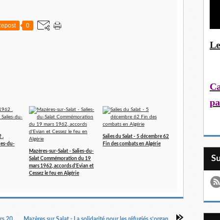
epost
0
Le
Ca
pa
 .
Salies du Salat - 5 décembre 62
es-du-
Fin des combats en Algérie
Mazères-sur-Salat - Salies-du-
S
Salat Commémoration du 19
mars 1962, accords d'Evian et
Cessez le feu en Algérie
Mazères sur Salat - Commémoration du 19 mars 2022
Mazères sur Salat - La solidarité pour les réfugiés s’organise