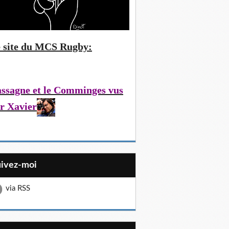
 site du MCS Rugby:
ssagne et le Comminges vus
r Xavier
uivez-moi
via RSS