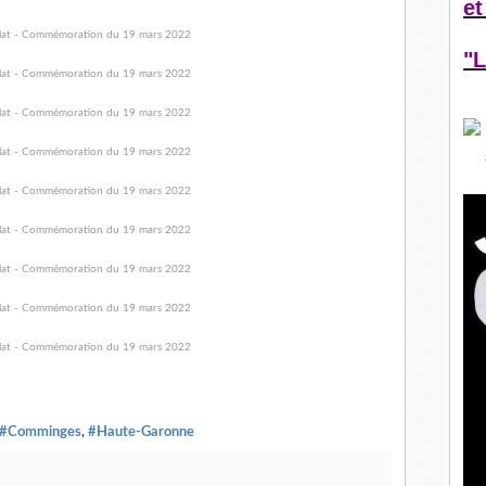
et
"L
#Comminges
,
#Haute-Garonne