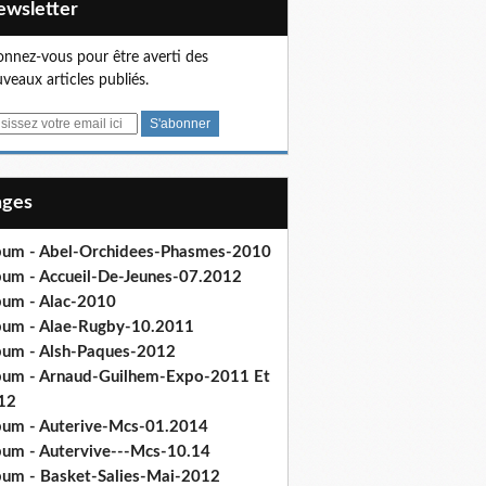
Newsletter
nnez-vous pour être averti des
veaux articles publiés.
Pages
bum - Abel-Orchidees-Phasmes-2010
bum - Accueil-De-Jeunes-07.2012
bum - Alac-2010
bum - Alae-Rugby-10.2011
bum - Alsh-Paques-2012
bum - Arnaud-Guilhem-Expo-2011 Et
12
bum - Auterive-Mcs-01.2014
bum - Autervive---Mcs-10.14
bum - Basket-Salies-Mai-2012