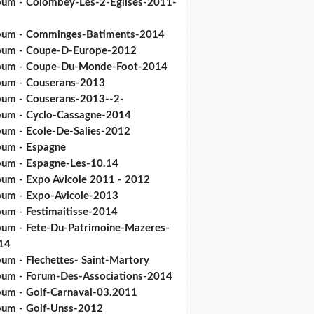
bum - Colombey-Les-2-Eglises-2011-
bum - Comminges-Batiments-2014
bum - Coupe-D-Europe-2012
bum - Coupe-Du-Monde-Foot-2014
bum - Couserans-2013
bum - Couserans-2013--2-
bum - Cyclo-Cassagne-2014
bum - Ecole-De-Salies-2012
bum - Espagne
bum - Espagne-Les-10.14
bum - Expo Avicole 2011 - 2012
bum - Expo-Avicole-2013
bum - Festimaitisse-2014
bum - Fete-Du-Patrimoine-Mazeres-
14
bum - Flechettes- Saint-Martory
bum - Forum-Des-Associations-2014
bum - Golf-Carnaval-03.2011
bum - Golf-Unss-2012