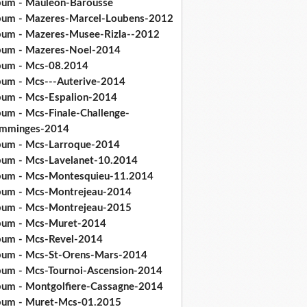
bum - Mauleon-Barousse
bum - Mazeres-Marcel-Loubens-2012
bum - Mazeres-Musee-Rizla--2012
bum - Mazeres-Noel-2014
bum - Mcs-08.2014
bum - Mcs---Auterive-2014
bum - Mcs-Espalion-2014
bum - Mcs-Finale-Challenge-
mminges-2014
bum - Mcs-Larroque-2014
bum - Mcs-Lavelanet-10.2014
bum - Mcs-Montesquieu-11.2014
bum - Mcs-Montrejeau-2014
bum - Mcs-Montrejeau-2015
bum - Mcs-Muret-2014
bum - Mcs-Revel-2014
bum - Mcs-St-Orens-Mars-2014
bum - Mcs-Tournoi-Ascension-2014
bum - Montgolfiere-Cassagne-2014
bum - Muret-Mcs-01.2015