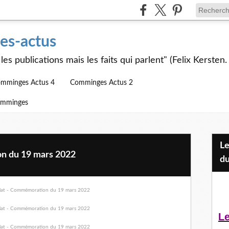
s-actus
les publications mais les faits qui parlent" (Felix Kersten.
mminges Actus 4
Comminges Actus 2
omminges
Les Jeunes et l'APEAI Mazères-
on du 19 mars 2022
du
Le