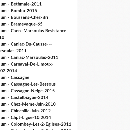
bum - Bethmale-2011
bum - Bombu-2015
bum - Boussens-Chez-Bri
bum - Bramevaque-65
bum - Caen.-Marsoulas Resistance
10
bum - Caniac-Du-Causse---
rsoulas-2011
bum - Caniac-Marsoulas-2011
bum - Carnaval-De-Limoux-
.03.2014
bum - Cassagne
bum - Cassagne-Les-Bessous
bum - Cassagne-Neige-2015
bum - Castelbiague-2014
bum - Chez-Meme-Juin-2010
um - Chinchilla-Juin-2012
bum - Chpt-Ligue-10.2014
bum - Colombey-Les-2-Eglises-2011