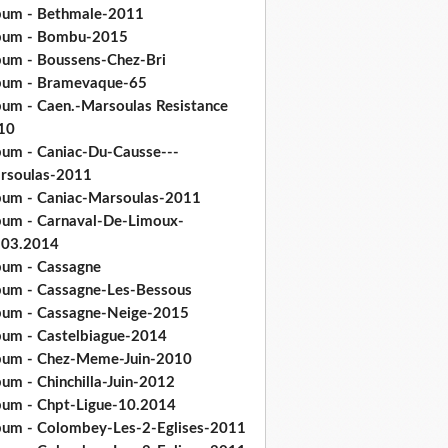
bum - Bethmale-2011
bum - Bombu-2015
bum - Boussens-Chez-Bri
bum - Bramevaque-65
bum - Caen.-Marsoulas Resistance
10
bum - Caniac-Du-Causse---
rsoulas-2011
bum - Caniac-Marsoulas-2011
bum - Carnaval-De-Limoux-
.03.2014
bum - Cassagne
bum - Cassagne-Les-Bessous
bum - Cassagne-Neige-2015
bum - Castelbiague-2014
bum - Chez-Meme-Juin-2010
um - Chinchilla-Juin-2012
bum - Chpt-Ligue-10.2014
bum - Colombey-Les-2-Eglises-2011