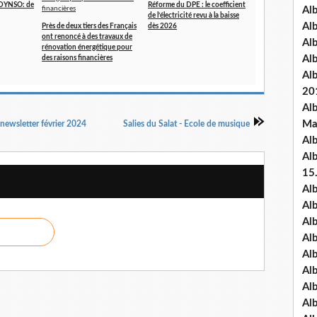
- DYNSO: de
Réforme du DPE : le coefficient
Al
de l’électricité revu à la baisse
Al
Près de deux tiers des Français
dès 2026
ont renoncé à des travaux de
Al
rénovation énergétique pour
Al
des raisons financières
Al
20
Al
Ma
, newsletter février 2024
Salies du Salat - Ecole de musique
Al
Al
15
Al
Al
Al
Al
Al
Alb
Al
Al