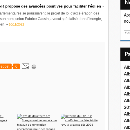
NR propose des avancées positives pour faciliter l'éolien »
arlementaires se poursuivent, le projet de loi d'accélération des
Abo
son nom, selon Fabrice Cassin, avocat spécialisé dans l'énergie,
nou
-
ien.
10/11/2022
E
m
a
i
l
epost
0
Al
Al
Al
Al
Al
Al
20
Al
Al
Al