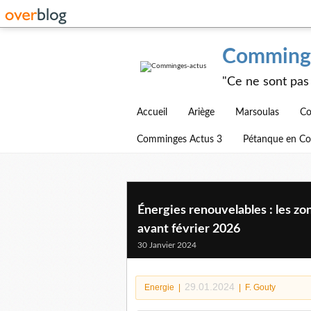
Comminge
"Ce ne sont pas 
Accueil
Ariège
Marsoulas
Co
Comminges Actus 3
Pétanque en C
Énergies renouvelables : les zo
avant février 2026
30 Janvier 2024
29.01.2024
Energie
|
|
F. Gouty