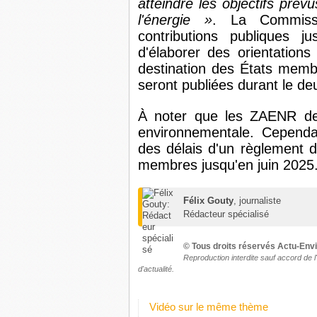
atteindre les objectifs prév
l'énergie »
. La Commiss
contributions publiques 
d'élaborer des orientation
destination des États membr
seront publiées durant le d
À noter que les ZAENR dev
environnementale. Cependan
des délais d'un règlement 
membres jusqu'en juin 2025
Félix Gouty
, journaliste
Rédacteur spécialisé
© Tous droits réservés Actu-En
Reproduction interdite sauf
accord de l
d'actualité
.
Vidéo sur le même thème