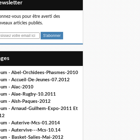
Newsletter
nnez-vous pour être averti des
veaux articles publiés.
Pages
bum - Abel-Orchidees-Phasmes-2010
bum - Accueil-De-Jeunes-07.2012
bum - Alac-2010
bum - Alae-Rugby-10.2011
bum - Alsh-Paques-2012
bum - Arnaud-Guilhem-Expo-2011 Et
12
bum - Auterive-Mcs-01.2014
bum - Autervive---Mcs-10.14
bum - Basket-Salies-Mai-2012