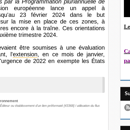
us par la Programmation pluriannuelle de
ion européenne lance un appel à
jusqu'au 23 février 2024 dans le but
s sur la mise en place de ces zones, à
Le
es encore à la traîne. Ces orientations
euxième trimestre 2024.
aient être soumises à une évaluation
Ca
t, l'
extension
, en ce mois de janvier,
pa
d'urgence de 2022 en exempte les États
.
S
vironnement
'Éditeur
ou
établissement d'un lien préformaté
[43368] /
utilisation du flux