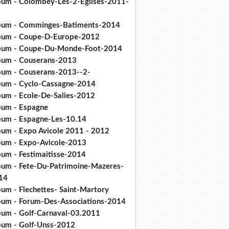
bum - Colombey-Les-2-Eglises-2011-
bum - Comminges-Batiments-2014
bum - Coupe-D-Europe-2012
bum - Coupe-Du-Monde-Foot-2014
bum - Couserans-2013
bum - Couserans-2013--2-
bum - Cyclo-Cassagne-2014
bum - Ecole-De-Salies-2012
bum - Espagne
bum - Espagne-Les-10.14
bum - Expo Avicole 2011 - 2012
bum - Expo-Avicole-2013
bum - Festimaitisse-2014
bum - Fete-Du-Patrimoine-Mazeres-
14
bum - Flechettes- Saint-Martory
bum - Forum-Des-Associations-2014
bum - Golf-Carnaval-03.2011
bum - Golf-Unss-2012