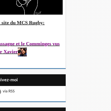
 site du MCS Rugby:
ssagne et le Comminges vus
r Xavier
uivez-moi
via RSS