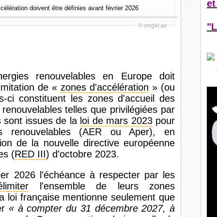
et
"L
© engel.ac
ergies renouvelables en Europe doit
imitation de «
zones d'accélération
» (ou
-ci constituent les zones d'accueil des
renouvelables telles que privilégiées par
es sont issues de la
loi de mars 2023
pour
ies renouvelables (AER ou Aper), en
tion de la nouvelle directive européenne
es (
RED III
) d'octobre 2023.
rier 2026 l'échéance à respecter par les
élimiter
l'ensemble de leurs zones
la loi française mentionne seulement que
er
« à compter du 31 décembre 2027, à