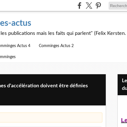
s-actus
les publications mais les faits qui parlent" (Felix Kersten.
mminges Actus 4
Comminges Actus 2
omminges
Les Jeunes et l'APEAI Mazères-
nes d'accélération doivent être définies
du
Envoyer par e-ma
Le